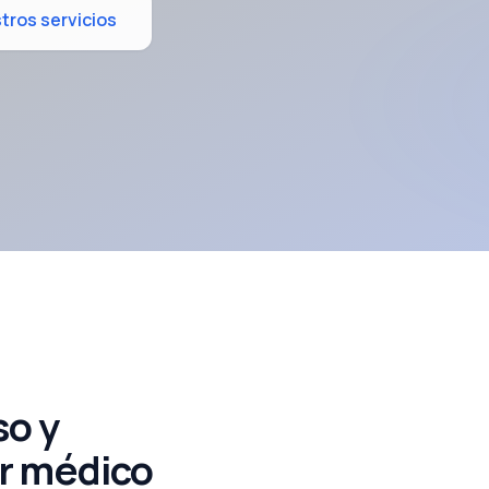
ros servicios
so y
or médico